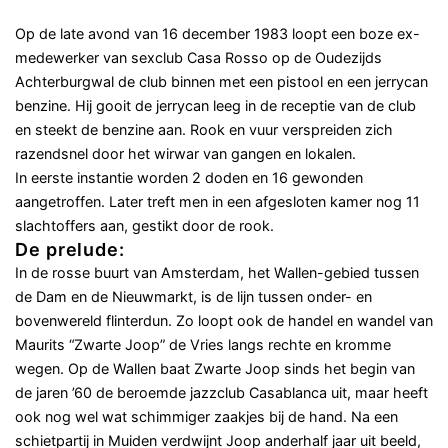
Op de late avond van 16 december 1983 loopt een boze ex-
medewerker van sexclub Casa Rosso op de Oudezijds
Achterburgwal de club binnen met een pistool en een jerrycan
benzine. Hij gooit de jerrycan leeg in de receptie van de club
en steekt de benzine aan. Rook en vuur verspreiden zich
razendsnel door het wirwar van gangen en lokalen.
In eerste instantie worden 2 doden en 16 gewonden
aangetroffen. Later treft men in een afgesloten kamer nog 11
slachtoffers aan, gestikt door de rook.
De prelude:
In de rosse buurt van Amsterdam, het Wallen-gebied tussen
de Dam en de Nieuwmarkt, is de lijn tussen onder- en
bovenwereld flinterdun. Zo loopt ook de handel en wandel van
Maurits “Zwarte Joop” de Vries langs rechte en kromme
wegen. Op de Wallen baat Zwarte Joop sinds het begin van
de jaren ’60 de beroemde jazzclub Casablanca uit, maar heeft
ook nog wel wat schimmiger zaakjes bij de hand. Na een
schietpartij in Muiden verdwijnt Joop anderhalf jaar uit beeld,