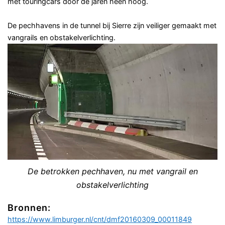
met touringcars door de jaren heen hoog.
De pechhavens in de tunnel bij Sierre zijn veiliger gemaakt met
vangrails en obstakelverlichting.
De betrokken pechhaven, nu met vangrail en
obstakelverlichting
Bronnen:
https://www.limburger.nl/cnt/dmf20160309_00011849