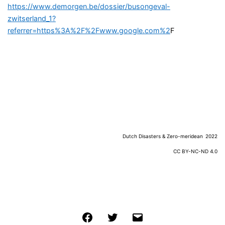
https://www.demorgen.be/dossier/busongeval-
zwitserland_1?
referrer=https%3A%2F%2Fwww.google.com%2
F
Dutch Disasters & Zero-meridean
2022
CC BY-NC-ND 4.0
Facebook
Twitter
Email