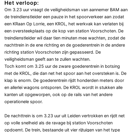
Het verloop:
Om 3.23 uur vraagt de veiligheidsman van aannemer BAM aan
de treindienstleider een pauze in het spoorverkeer aan zodat
een KRaan Op Lorrie, een KROL, het werkvak kan verlaten bij
een oversteekplaats op de kop van station Voorschoten. De
treindienstleider wil daar tien minuten mee wachten, zodat de
nachttrein in de ene richting en de goederentrein in de andere
richting station Voorschoten zijn gepasseerd. De
veiligheidsman geeft aan te zullen wachten.
Toch komt om 3.25 uur de zware goederentrein in botsing
met de KROL, die dan net het spoor aan het oversteken is. De
klap is enorm. De goederentrein rijdt honderden meters door
en allerlei wagons ontsporen. De KROL wordt in stukken alle
kanten uit opgeworpen, ook op de rails van het andere
operationele spoor.
De nachttrein is om 3.23 uur uit Leiden vertrokken en rijdt net
op volle snelheid als de ravage bij station Voorschoten
opdoemt. De trein, bestaande uit vier rijtuigen van het type